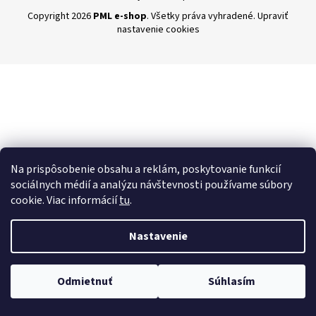
á
Copyright 2026
PML e-shop
. Všetky práva vyhradené.
Upraviť
nastavenie cookies
j
s
ť
?
HĽADAŤ
Na prispôsobenie obsahu a reklám, poskytovanie funkcií
sociálnych médií a analýzu návštevnosti používame súbory
cookie. Viac informácií
tu
.
Nastavenie
Odmietnuť
Súhlasím