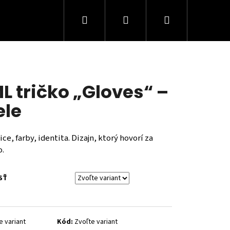
Hľadať
Prihlásenie
Nákupný
košík
L tričko „Gloves“ –
ele
ce, farby, identita. Dizajn, ktorý hovorí za
o.
SŤ
e variant
Kód:
Zvoľte variant