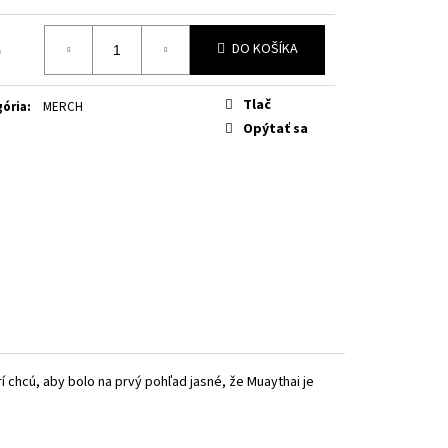
5
DO KOŠÍKA
otková
Tlač
ória
:
MERCH
Opýtať sa
rí chcú, aby bolo na prvý pohľad jasné, že Muaythai je