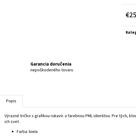
€2
Jedn
cena:
Kateg
Garancia doručenia
nepoškodeného tovaru
Popis
Výrazné tričko s grafikou rukavíc a farebnou PML identitou. Pre tých, kto
ich svet.
Farba: biela