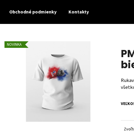
Obchodné podmienky
Kontakty
Čo potrebujete nájsť?
NOVINKA
PM
HĽADAŤ
bi
Rukavi
všetk
VEĽKO
Zvoľt