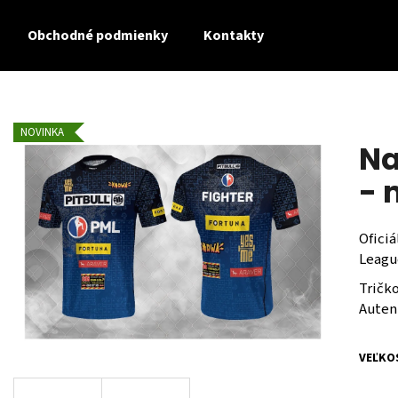
Obchodné podmienky
Kontakty
Čo potrebujete nájsť?
NOVINKA
Na
HĽADAŤ
- 
Ofici
Leagu
Tričko
Auten
VEĽKO