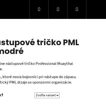
Hľadať
Prihlásenie
Nákupný
košík
stupové tričko PML
modré
álne nástupové tričko Professional Muaythai
e.
, ktoré nosia bojovníci pri nástupe do zápasu.
tický PML dizajn so sponzormi organizácie.
SŤ