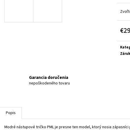
Zvoľt
€2
Jedn
cena:
Kateg
Záru
Garancia doručenia
nepoškodeného tovaru
Popis
Modré nástupové tričko PML je presne ten model, ktorý nosia zápasníci 