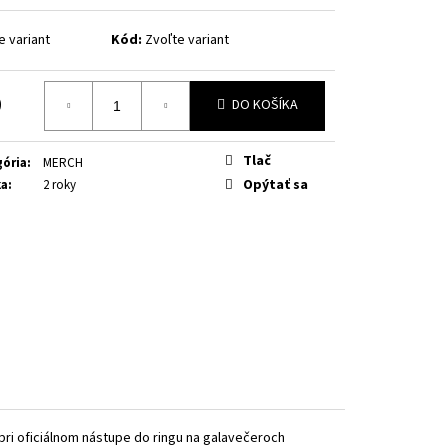
e variant
Kód:
Zvoľte variant
9
DO KOŠÍKA
otková
Tlač
ória
:
MERCH
Opýtať sa
ka
:
2 roky
pri oficiálnom nástupe do ringu na galavečeroch